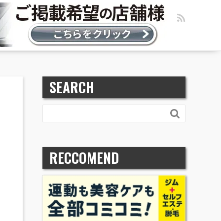
SEARCH

RECCOMEND