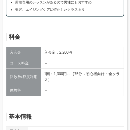
男性専用のレッスンがあるので男性にもおすすめ
美容、エイジングケアに特化したクラスあり
料金
入会金
入会金：2,200円
コース料金
－
1回：1,300円～【75分～初心者向け・全クラ
回数券/都度利用
ス】
体験等
－
基本情報