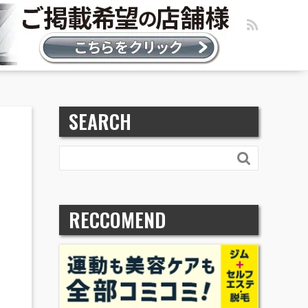
SEARCH

RECCOMEND