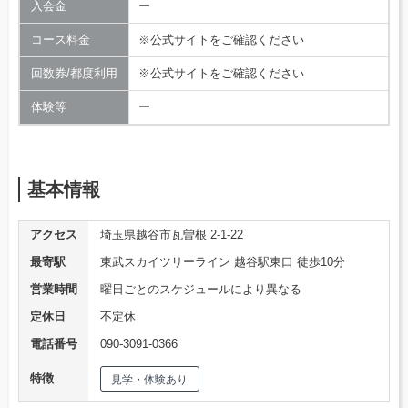
入会金
ー
コース料金
※公式サイトをご確認ください
回数券/都度利用
※公式サイトをご確認ください
体験等
ー
基本情報
アクセス
埼玉県越谷市瓦曽根 2-1-22
最寄駅
東武スカイツリーライン 越谷駅東口 徒歩10分
営業時間
曜日ごとのスケジュールにより異なる
定休日
不定休
電話番号
090-3091-0366
特徴
見学・体験あり