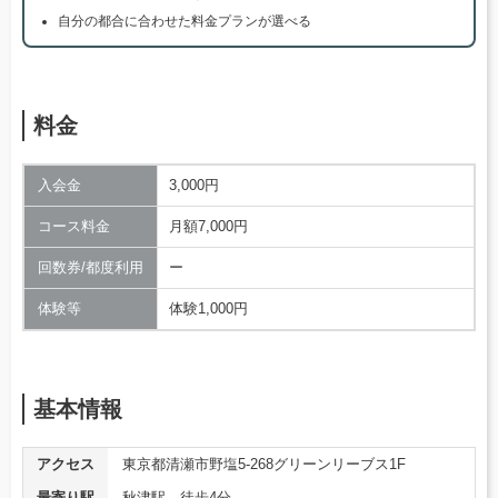
自分の都合に合わせた料金プランが選べる
料金
入会金
3,000円
コース料金
月額7,000円
回数券/都度利用
ー
体験等
体験1,000円
基本情報
アクセス
東京都清瀬市野塩5-268グリーンリーブス1F
最寄り駅
秋津駅 徒歩4分