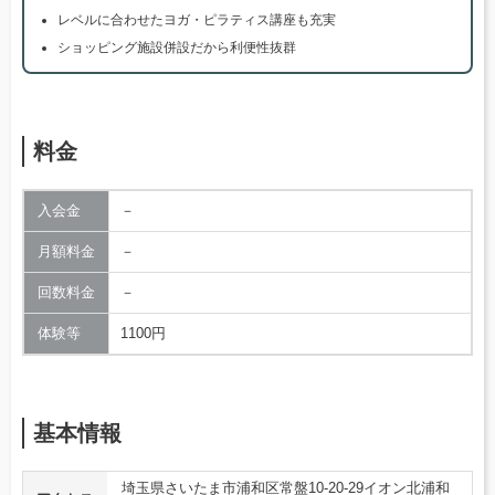
レベルに合わせたヨガ・ピラティス講座も充実
ショッピング施設併設だから利便性抜群
料金
入会金
－
月額料金
－
回数料金
－
体験等
1100円
基本情報
埼玉県さいたま市浦和区常盤10-20-29イオン北浦和