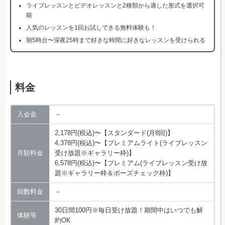
ライブレッスンとビデオレッスンと2種類から適した形式を選択可
能
人気のレッスンを1回お試しできる無料体験も！
朝5時台〜深夜25時まで好きな時間に好きなレッスンを受けられる
料金
入会金
－
2,178円(税込)〜【スタンダード(月8回)】
4,378円(税込)〜【プレミアムライト(ライブレッスン
月額料金
受け放題※ギャラリー枠)】
6,578円(税込)〜【プレミアム(ライブレッスン受け放
題※ギャラリー枠＆ポーズチェック枠)】
回数料金
－
30日間100円※毎日受け放題！期間中はいつでも解
体験等
約OK