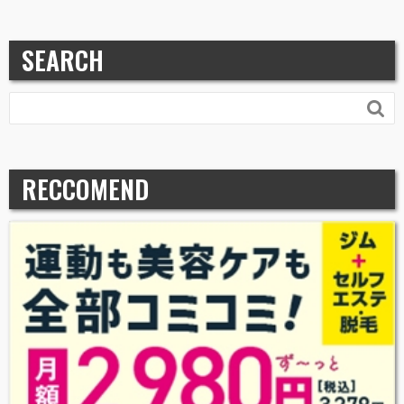
SEARCH

RECCOMEND