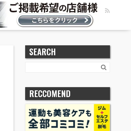
SEARCH

RECCOMEND