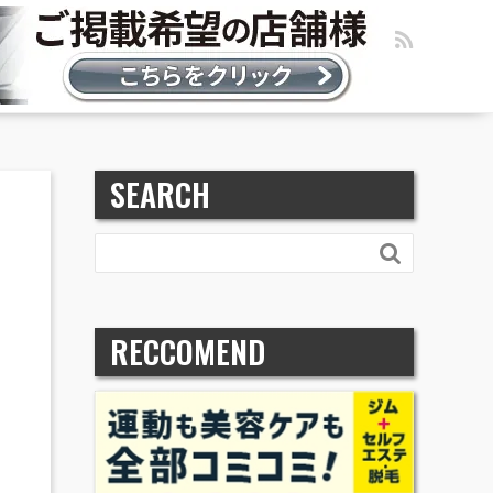
SEARCH

RECCOMEND