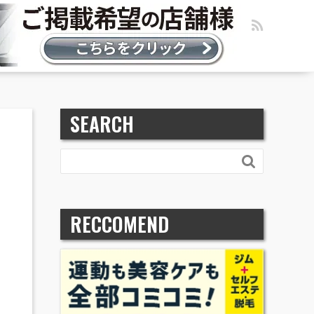
SEARCH

RECCOMEND