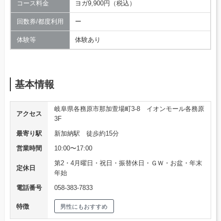
コース料金
ヨガ9,900円（税込）
回数券/都度利用
ー
体験等
体験あり
基本情報
岐阜県各務原市那加萱場町3-8 イオンモール各務原
アクセス
3F
最寄り駅
新加納駅 徒歩約15分
営業時間
10:00〜17:00
第2・4月曜日・祝日・振替休日・ＧＷ・お盆・年末
定休日
年始
電話番号
058-383-7833
特徴
男性にもおすすめ