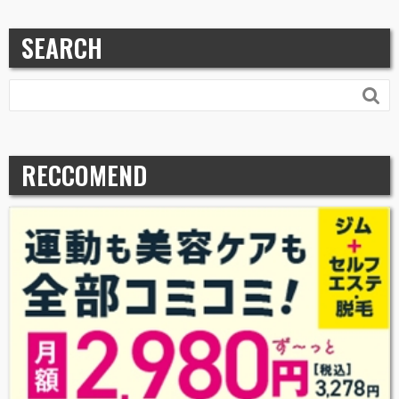
SEARCH

RECCOMEND