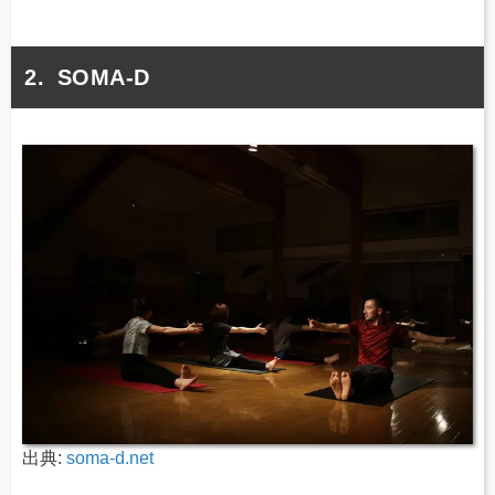
SOMA-D
出典:
soma-d.net