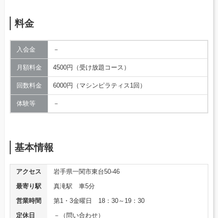
料金
入会金
－
月額料金
4500円（受け放題コース）
回数料金
6000円（マシンピラティス1回）
体験等
－
基本情報
アクセス
岩手県一関市東台50-46
最寄り駅
真滝駅 車5分
営業時間
第1・3金曜日 18：30～19：30
定休日
－（問い合わせ）