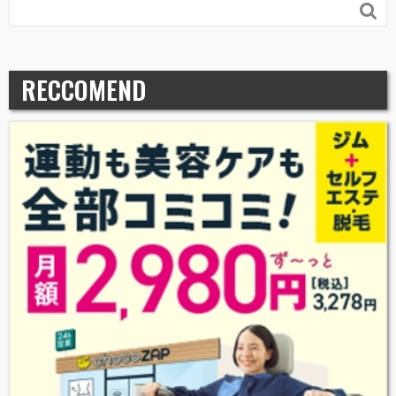

RECCOMEND