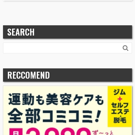
SEARCH

RECCOMEND