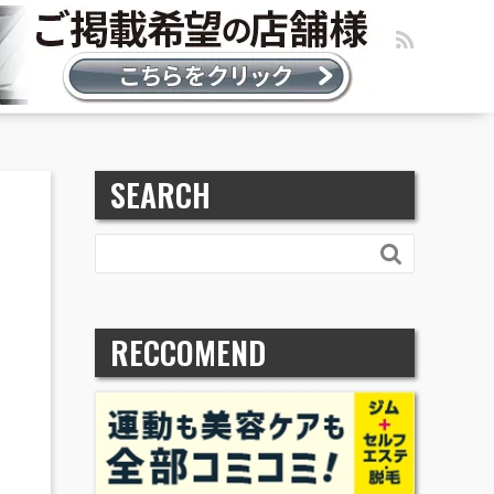
SEARCH

RECCOMEND