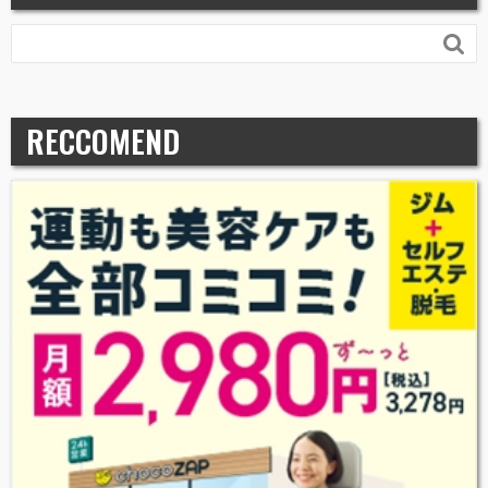

RECCOMEND