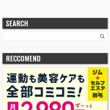
SEARCH

RECCOMEND