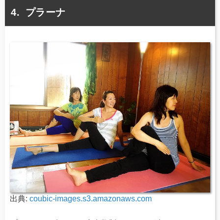
プラーナ
出典:
coubic-images.s3.amazonaws.com