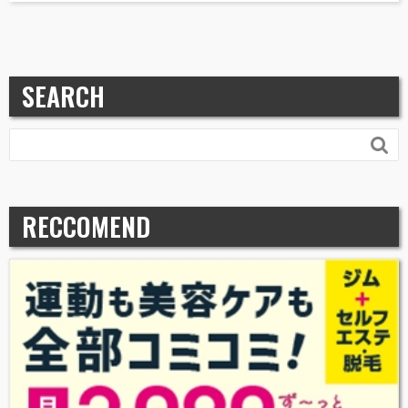
SEARCH

RECCOMEND