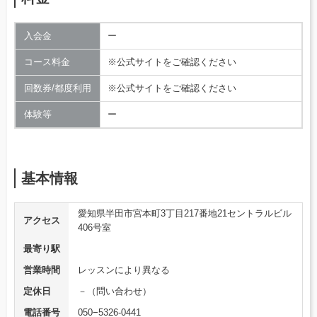
入会金
ー
コース料金
※公式サイトをご確認ください
回数券/都度利用
※公式サイトをご確認ください
体験等
ー
基本情報
愛知県半田市宮本町3丁目217番地21セントラルビル
アクセス
406号室
最寄り駅
営業時間
レッスンにより異なる
定休日
－（問い合わせ）
電話番号
050−5326-0441