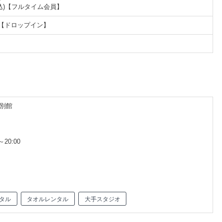
円(税込)【フルタイム会員】
税込)【ドロップイン】
ア別館
20:00
タル
タオルレンタル
大手スタジオ