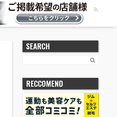
SEARCH

RECCOMEND