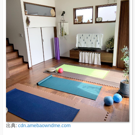
出典:
cdn.amebaowndme.com