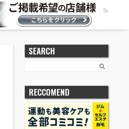
SEARCH

RECCOMEND