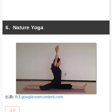
Nature Yoga
出典:
lh3.googleusercontent.com
ヨガ