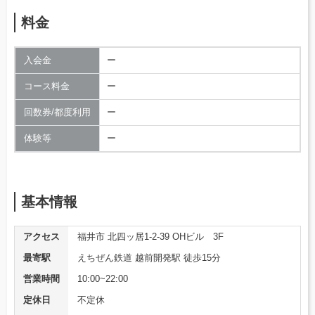
料金
入会金
ー
コース料金
ー
回数券/都度利用
ー
体験等
ー
基本情報
アクセス
福井市 北四ッ居1-2-39 OHビル 3F
最寄駅
えちぜん鉄道 越前開発駅 徒歩15分
営業時間
10:00~22:00
定休日
不定休