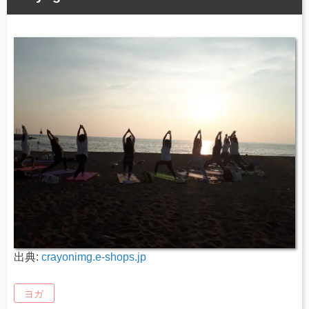
出典:
crayonimg.e-shops.jp
ヨガ