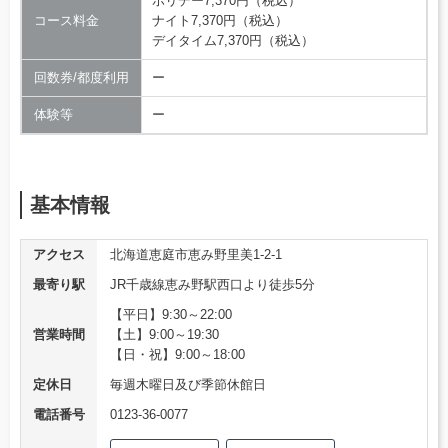
ホリデー7,370円（税込）
コース料金
ナイト7,370円（税込）
デイタイム7,370円（税込）
回数券/都度利用
ー
体験等
ー
基本情報
アクセス
北海道恵庭市恵み野里美1-2-1
最寄り駅
JR千歳線恵み野駅西口より徒歩5分
【平日】9:30～22:00
営業時間
【土】9:00～19:30
【日・祝】9:00～18:00
定休日
毎週木曜日及び季節休館日
電話番号
0123-36-0077