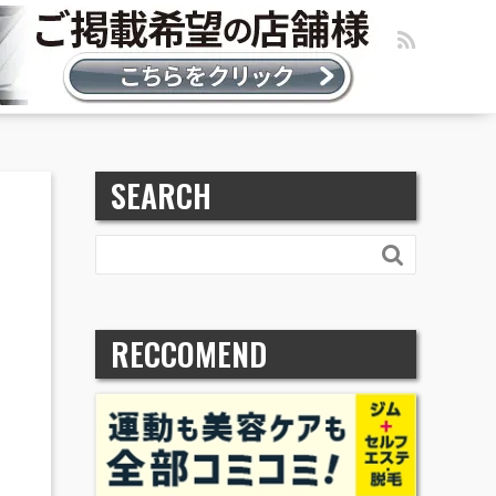
SEARCH

RECCOMEND