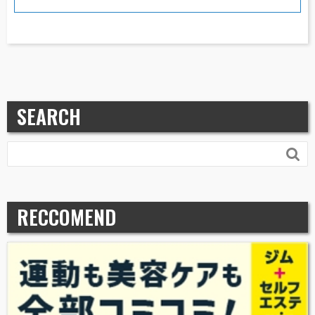
SEARCH

RECCOMEND