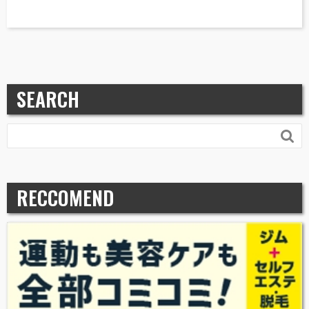
SEARCH

RECCOMEND