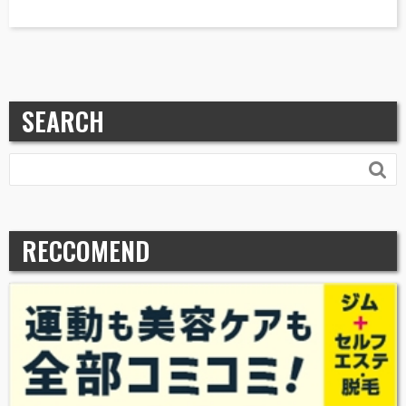
SEARCH

RECCOMEND