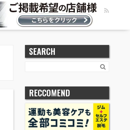
SEARCH

RECCOMEND