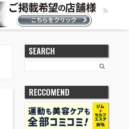
SEARCH

RECCOMEND