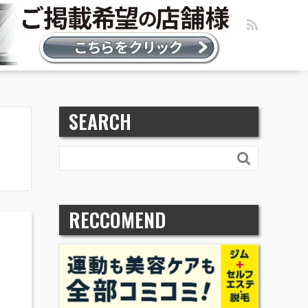
SEARCH

RECCOMEND