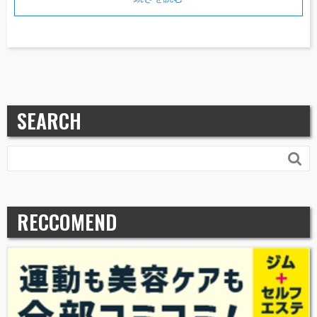
SEARCH

RECCOMEND