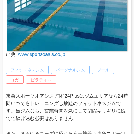
出典:
www.sportsoasis.co.jp
フィットネスジム
パーソナルジム
プール
ヨガ
ピラティス
東急スポーツオアシス 浦和24Plusはジムエリアなら24時
間いつでもトレーニングし放題のフィットネスジムで
す。当ジムなら、営業時間を気にして閉館ギリギリに慌
てて駆け込む必要はありません。
また、あらゆるニーズに応える充実施設も東急スポーツ