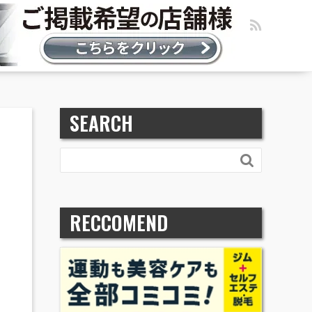
SEARCH

RECCOMEND