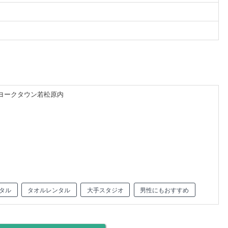
12ヨークタウン若松原内
タル
タオルレンタル
大手スタジオ
男性にもおすすめ