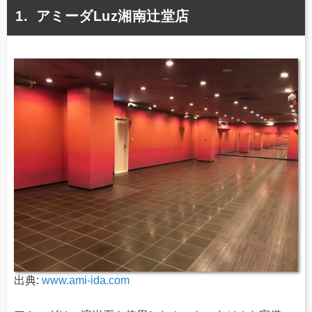
アミーダLuz湘南辻堂店
出典:
www.ami-ida.com