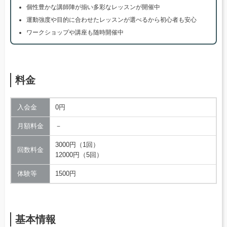
個性豊かな講師陣が揃い多彩なレッスンが開催中
運動強度や目的に合わせたレッスンが選べるから初心者も安心
ワークショップや講座も随時開催中
料金
入会金
0円
月額料金
－
3000円（1回）
回数料金
12000円（5回）
体験等
1500円
基本情報