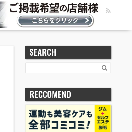
SEARCH

RECCOMEND