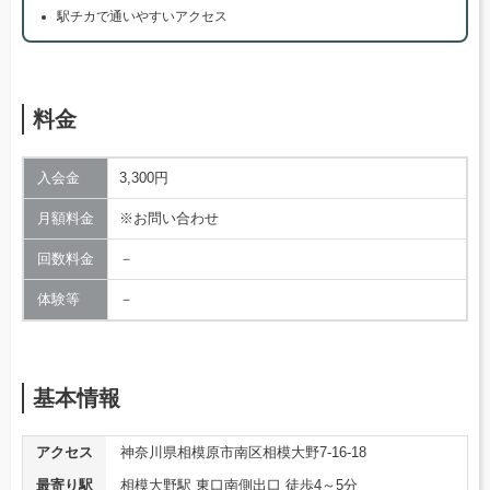
駅チカで通いやすいアクセス
料金
入会金
3,300円
月額料金
※お問い合わせ
回数料金
－
体験等
－
基本情報
アクセス
神奈川県相模原市南区相模大野7-16-18
最寄り駅
​相模大野駅 東口南側出口 徒歩4～5分