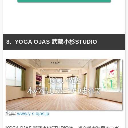
YOGA OJAS 武蔵小杉STUDIO
出典:
www.y-s-ojas.jp