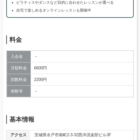
ピラティスやダンスなど目的に合わせたレッスンが選べる
自宅で楽しめるオンラインレッスンも開催中
料金
入会金
－
月額料金
6600円
回数料金
2200円
体験等
－
基本情報
アクセス
茨城県水戸市南町2-3-32西洋倶楽部ビル3F