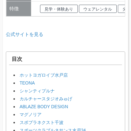
特徴
見学・体験あり
ウェアレンタル
タオ
公式サイトを見る
目次
ホットヨガロイブ水戸店
TEONA
シャンティプルナ
カルチャースタジオみゅげ
ABLAZE BODY DESIGN
マグノリア
スポプラネクスト千波
スポーツクラブルネサンス水戸24