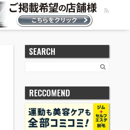
SEARCH

RECCOMEND