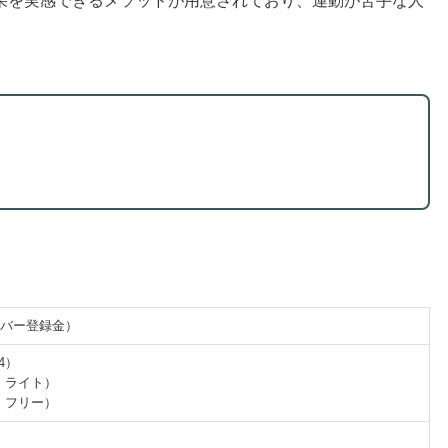
果を実感できるメソッドが用意されており、運動が苦手な人
ンバー登録金）
4）
ー・ライト）
ー・フリー）