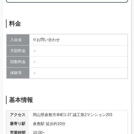
料金
入会金
※お問い合わせ
月額料金
－
回数料金
－
体験等
－
基本情報
アクセス
岡山県倉敷市幸町1-37 誠工第2マンション203
最寄り駅
倉敷駅 徒歩約10分
営業時間
10:00~