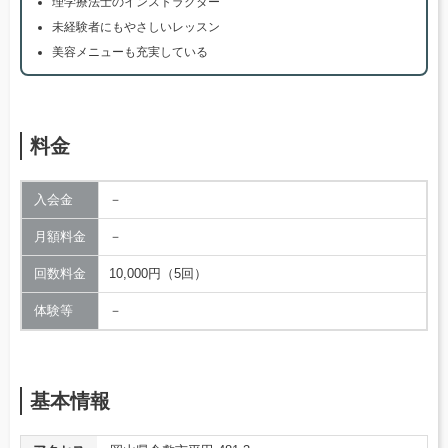
理学療法士のインストラクター
未経験者にもやさしいレッスン
美容メニューも充実している
料金
入会金
－
月額料金
－
回数料金
10,000円（5回）
体験等
－
基本情報