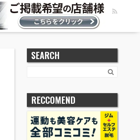
SEARCH

RECCOMEND