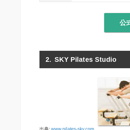
公
SKY Pilates Studio
出典:
www.pilates-sky.com