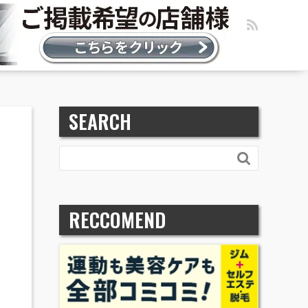
SEARCH

RECCOMEND