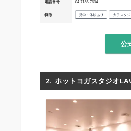
電話番号
04-7186-7634
特徴
見学・体験あり
大手スタジ
公
ホットヨガスタジオLAV