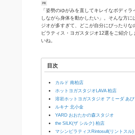
「姿勢のゆがみを直してキレイなボディラ
しながら身体を動かしたい」。そんな方に
ジオが多すぎて、どこが自分にぴったりな
ピラティス・ヨガスタジオ12選をご紹介
いね。
目次
カルド 南柏店
ホットヨガスタジオLAVA 柏店
溶岩ホットヨガスタジオ アミーダ あ
ルキナ 北小金
YARD おおたかの森スタジオ
the SILK(ザ シルク) 柏店
マシンピラティスRintosull(リントスル) 