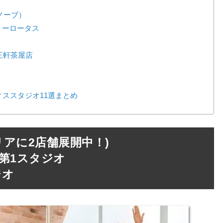
キノーブ）
リーロータス
 三軒茶屋店
ススタジオ11選まとめ
丘エリアに2店舗展開中！)
が丘 第1スタジオ
ジオ