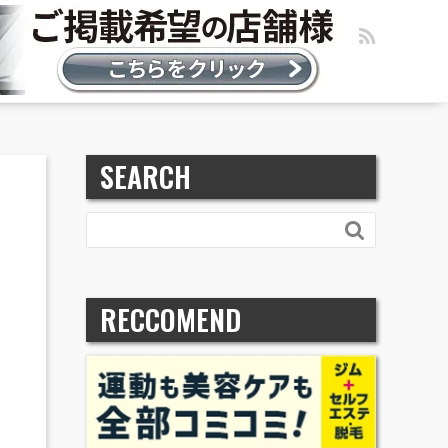
SEARCH

RECCOMEND