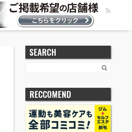
SEARCH

RECCOMEND