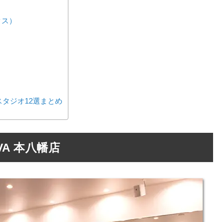
クス）
タジオ12選まとめ
A 本八幡店