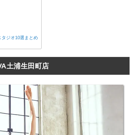
タジオ10選まとめ
VA土浦生田町店