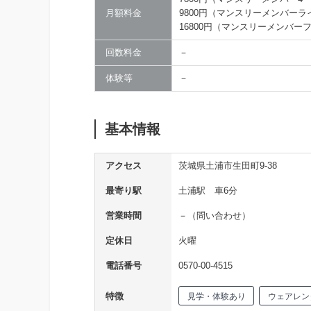
月額料金
9800円（マンスリーメンバー
16800円（マンスリーメンバー
回数料金
－
体験等
－
基本情報
アクセス
茨城県土浦市生田町9-38
最寄り駅
土浦駅 車6分
営業時間
－（問い合わせ）
定休日
火曜
電話番号
0570-00-4515
特徴
見学・体験あり
ウェアレン