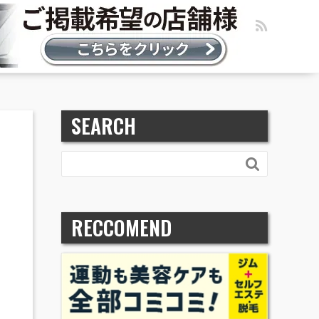
SEARCH

RECCOMEND