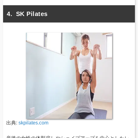
SK Pilates
出典:
skpilates.com