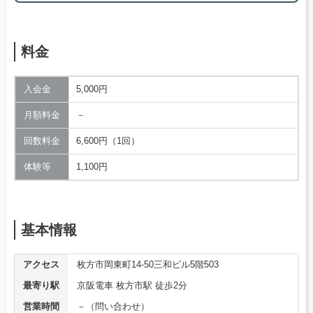
料金
入会金
5,000円
月額料金
－
回数料金
6,600円（1回）
体験等
1,100円
基本情報
アクセス
枚方市岡東町14-50三和ビル5階503
最寄り駅
京阪電車 枚方市駅 徒歩2分
営業時間
－（問い合わせ）