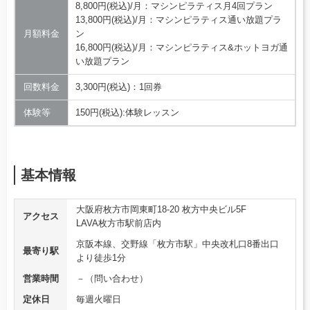
8,800円(税込)/月：マシンピラティス月4回プラン
13,800円(税込)/月：マシンピラティス通い放題プラ
月額料金
ン
16,800円(税込)/月：マシンピラティス&ホットヨガ通
い放題プラン
回数料金
3,300円(税込)：1回券
体験等
150円(税込):体験レッスン
基本情報
大阪府枚方市岡東町18-20 枚方中央ビル5F
アクセス
LAVA枚方市駅前店内
京阪本線、交野線「枚方市駅」中央改札口8番出口
最寄り駅
より徒歩1分
営業時間
－（問い合わせ）
定休日
毎週火曜日