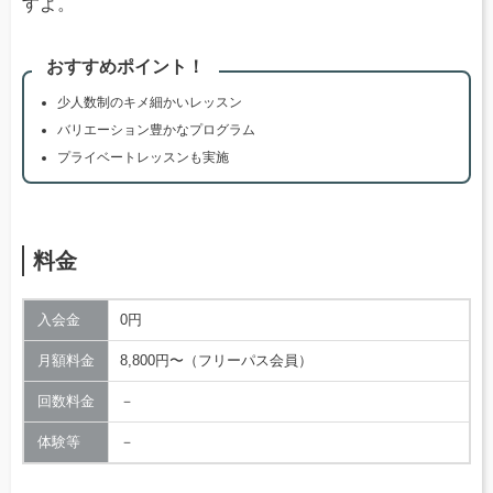
すよ。
おすすめポイント！
少人数制のキメ細かいレッスン
バリエーション豊かなプログラム
プライベートレッスンも実施
料金
入会金
0円
月額料金
8,800円〜（フリーパス会員）
回数料金
－
体験等
－