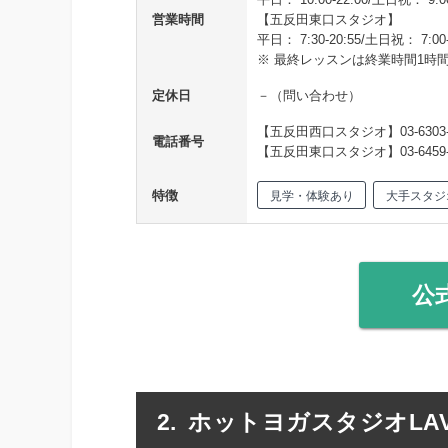
営業時間
【五反田東口スタジオ】
平日： 7:30-20:55/土日祝： 7:00-
※ 最終レッスンは終業時間1時
定休日
－（問い合わせ）
【五反田西口スタジオ】03-6303-
電話番号
【五反田東口スタジオ】03-6459-
特徴
見学・体験あり
大手スタジ
公
ホットヨガスタジオLAV