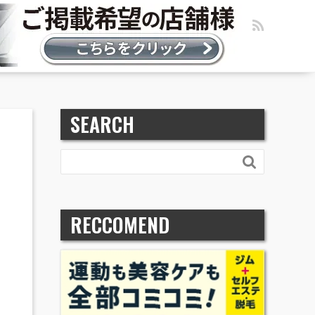
SEARCH

RECCOMEND