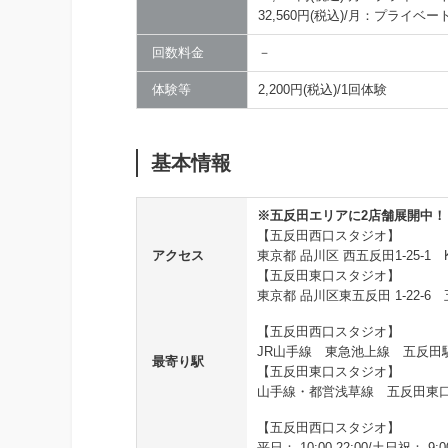
32,560円(税込)/月：プライベート
回数料金
－
体験等
2,200円(税込)/1回体験
基本情報
※五反田エリアに2店舗展開中！
【五反田西口スタジオ】
アクセス
東京都 品川区 西五反田1-25-1 
【五反田東口スタジオ】
東京都 品川区東五反田 1-22-6
【五反田西口スタジオ】
JR山手線 東急池上線 五反田
最寄り駅
【五反田東口スタジオ】
山手線・都営浅草線 五反田東
【五反田西口スタジオ】
平日： 10:00-22:00/土日祝： 9:00